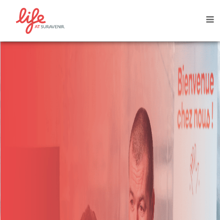
Life
at
Suravenir