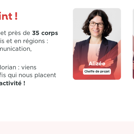
nt !
35 corps
 et
près de
is et en régions :
munication,
orian : viens
is qui nous placent
ctivité !