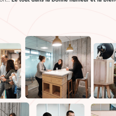
on...