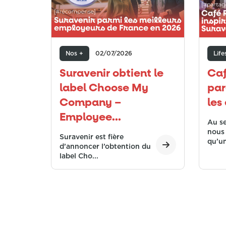
Nos +
02/07/2026
Life
Suravenir obtient le
Caf
label Choose My
par
Company –
les
Employee...
Au se
nous
Suravenir est fière
qu’un
d’annoncer l’obtention du
label Cho...