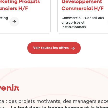
keting Produits
Développement
anciers H/F
Commercial H/F
eting
Commercial - Conseil aux
entreprises et
institutionnels
Voir toutes les offres
venir
a : des projets
motivants, des managers acc
Le tout dans la
bonne humeur et la bienv